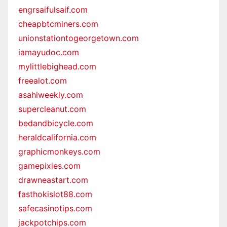
engrsaifulsaif.com
cheapbtcminers.com
unionstationtogeorgetown.com
iamayudoc.com
mylittlebighead.com
freealot.com
asahiweekly.com
supercleanut.com
bedandbicycle.com
heraldcalifornia.com
graphicmonkeys.com
gamepixies.com
drawneastart.com
fasthokislot88.com
safecasinotips.com
jackpotchips.com