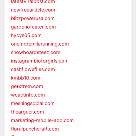
latestviralpost.com
newfreearticle.com
blitzpowerusa.com
gardenofeaten.com
hycys05.com
onemoremilerunning.com
snowboardsteez.com
instagrambioforgirls.com
cashflowxfiles.com
kmbb10.com
getxtrem.com
weactinfo.com
meshingsocial.com
thearguer.com
marketing-mobile-app.com
floralpunchcraft.com