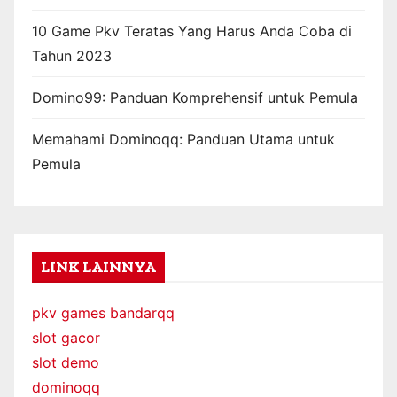
10 Game Pkv Teratas Yang Harus Anda Coba di
Tahun 2023
Domino99: Panduan Komprehensif untuk Pemula
Memahami Dominoqq: Panduan Utama untuk
Pemula
LINK LAINNYA
pkv games bandarqq
slot gacor
slot demo
dominoqq