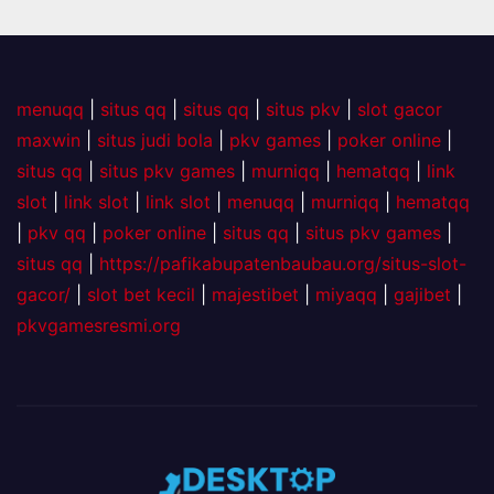
menuqq
|
situs qq
|
situs qq
|
situs pkv
|
slot gacor
maxwin
|
situs judi bola
|
pkv games
|
poker online
|
situs qq
|
situs pkv games
|
murniqq
|
hematqq
|
link
slot
|
link slot
|
link slot
|
menuqq
|
murniqq
|
hematqq
|
pkv qq
|
poker online
|
situs qq
|
situs pkv games
|
situs qq
|
https://pafikabupatenbaubau.org/situs-slot-
gacor/
|
slot bet kecil
|
majestibet
|
miyaqq
|
gajibet
|
pkvgamesresmi.org