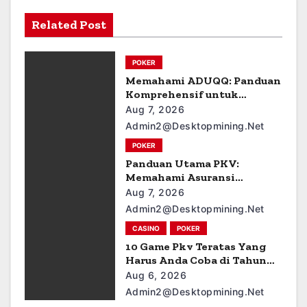
t
Related Post
n
POKER
a
Memahami ADUQQ: Panduan
Komprehensif untuk
v
Pemilik Rumah
Aug 7, 2026
i
Admin2@desktopmining.net
POKER
g
Panduan Utama PKV:
Memahami Asuransi
a
Kesehatan Swasta di Jerman
Aug 7, 2026
t
Admin2@desktopmining.net
CASINO
POKER
i
10 Game Pkv Teratas Yang
Harus Anda Coba di Tahun
o
2023
Aug 6, 2026
n
Admin2@desktopmining.net