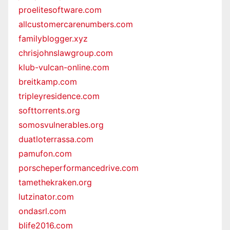
proelitesoftware.com
allcustomercarenumbers.com
familyblogger.xyz
chrisjohnslawgroup.com
klub-vulcan-online.com
breitkamp.com
tripleyresidence.com
softtorrents.org
somosvulnerables.org
duatloterrassa.com
pamufon.com
porscheperformancedrive.com
tamethekraken.org
lutzinator.com
ondasrl.com
blife2016.com