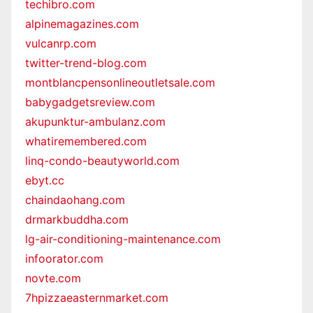
techibro.com
alpinemagazines.com
vulcanrp.com
twitter-trend-blog.com
montblancpensonlineoutletsale.com
babygadgetsreview.com
akupunktur-ambulanz.com
whatiremembered.com
linq-condo-beautyworld.com
ebyt.cc
chaindaohang.com
drmarkbuddha.com
lg-air-conditioning-maintenance.com
infoorator.com
novte.com
7hpizzaeasternmarket.com