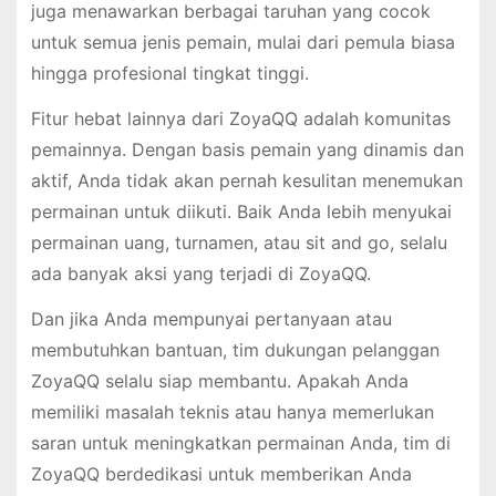
juga menawarkan berbagai taruhan yang cocok
untuk semua jenis pemain, mulai dari pemula biasa
hingga profesional tingkat tinggi.
Fitur hebat lainnya dari ZoyaQQ adalah komunitas
pemainnya. Dengan basis pemain yang dinamis dan
aktif, Anda tidak akan pernah kesulitan menemukan
permainan untuk diikuti. Baik Anda lebih menyukai
permainan uang, turnamen, atau sit and go, selalu
ada banyak aksi yang terjadi di ZoyaQQ.
Dan jika Anda mempunyai pertanyaan atau
membutuhkan bantuan, tim dukungan pelanggan
ZoyaQQ selalu siap membantu. Apakah Anda
memiliki masalah teknis atau hanya memerlukan
saran untuk meningkatkan permainan Anda, tim di
ZoyaQQ berdedikasi untuk memberikan Anda