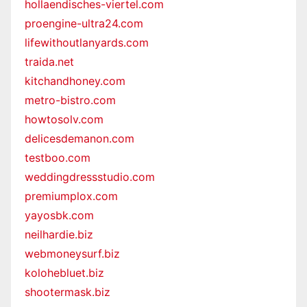
hollaendisches-viertel.com
proengine-ultra24.com
lifewithoutlanyards.com
traida.net
kitchandhoney.com
metro-bistro.com
howtosolv.com
delicesdemanon.com
testboo.com
weddingdressstudio.com
premiumplox.com
yayosbk.com
neilhardie.biz
webmoneysurf.biz
kolohebluet.biz
shootermask.biz