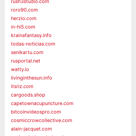
rush3studio.com
roro90.com
herzio.com
in-hi5.com
krainafantasy.info
todas-noticias.com
senikartu.com
rusportal.net
watty.io
livinginthesun.info
itsriz.com
cargoods.shop
capetownacupuncture.com
bitcoinvideospro.com
cosmiccrowcollective.com
alain-jacquet.com