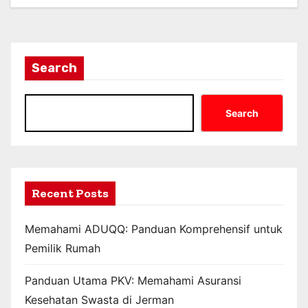
Search
Search
Recent Posts
Memahami ADUQQ: Panduan Komprehensif untuk
Pemilik Rumah
Panduan Utama PKV: Memahami Asuransi
Kesehatan Swasta di Jerman