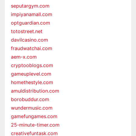
seputargym.com
impiyanamall.com
optguardian.com
totostreet.net
davilcasino.com
fraudwatchai.com
aem-x.com
cryptooblogs.com
gameuplevel.com
homethestyle.com
amuldistribution.com
borobuddur.com
wundermusic.com
gamefungames.com
25-minute-timer.com
creativefuntask.com