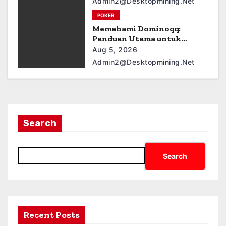
Admin2@desktopmining.net
i
POKER
Memahami Dominoqq:
o
Panduan Utama untuk
Pemula
Aug 5, 2026
n
Admin2@desktopmining.net
Search
Search
Recent Posts