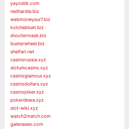
yayosbk.com
neilhardie.biz
webmoneysurf.biz
kolohebluet.biz
shootermask.biz
busterwheel.biz
shelfari.net
casinorussia.xyz
slotumcasino.xyz
casinoglamour.xyz
casinodollars.xyz
casinojoker.xyz
pokerdewa.xyz
slot-wiki.xyz
watch2match.com
galenaseo.com