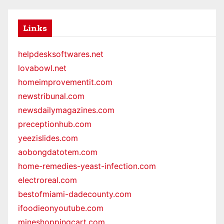
Links
helpdesksoftwares.net
lovabowl.net
homeimprovementit.com
newstribunal.com
newsdailymagazines.com
preceptionhub.com
yeezislides.com
aobongdatotem.com
home-remedies-yeast-infection.com
electroreal.com
bestofmiami-dadecounty.com
ifoodieonyoutube.com
mineshoppingcart.com