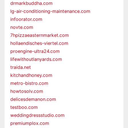
drmarkbuddha.com
lg-air-conditioning-maintenance.com
infoorator.com
novte.com
7hpizzaeasternmarket.com
hollaendisches-viertel.com
proengine-ultra24.com
lifewithoutlanyards.com
traida.net
kitchandhoney.com
metro-bistro.com
howtosolv.com
delicesdemanon.com
testboo.com
weddingdressstudio.com
premiumplox.com