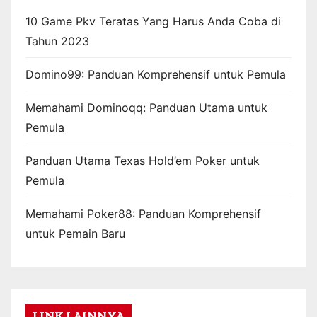
10 Game Pkv Teratas Yang Harus Anda Coba di
Tahun 2023
Domino99: Panduan Komprehensif untuk Pemula
Memahami Dominoqq: Panduan Utama untuk
Pemula
Panduan Utama Texas Hold’em Poker untuk
Pemula
Memahami Poker88: Panduan Komprehensif
untuk Pemain Baru
LINK LAINNYA