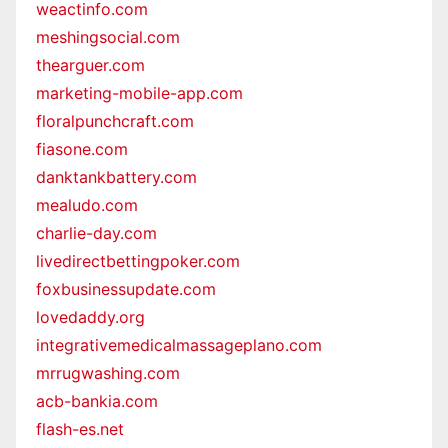
weactinfo.com
meshingsocial.com
thearguer.com
marketing-mobile-app.com
floralpunchcraft.com
fiasone.com
danktankbattery.com
mealudo.com
charlie-day.com
livedirectbettingpoker.com
foxbusinessupdate.com
lovedaddy.org
integrativemedicalmassageplano.com
mrrugwashing.com
acb-bankia.com
flash-es.net