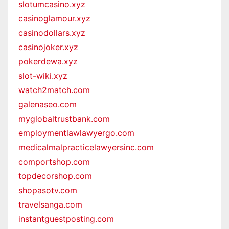
slotumcasino.xyz
casinoglamour.xyz
casinodollars.xyz
casinojoker.xyz
pokerdewa.xyz
slot-wiki.xyz
watch2match.com
galenaseo.com
myglobaltrustbank.com
employmentlawlawyergo.com
medicalmalpracticelawyersinc.com
comportshop.com
topdecorshop.com
shopasotv.com
travelsanga.com
instantguestposting.com