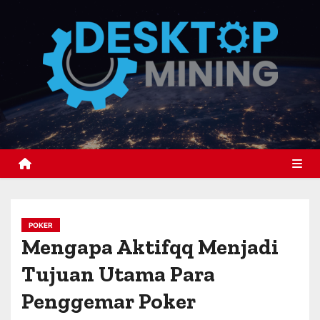
S
k
i
p
t
o
c
o
n
t
e
POKER
n
Mengapa Aktifqq Menjadi
t
Tujuan Utama Para
Penggemar Poker