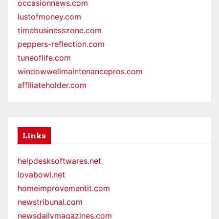
occasionnews.com
lustofmoney.com
timebusinesszone.com
peppers-reflection.com
tuneoflife.com
windowwellmaintenancepros.com
affiliateholder.com
Links
helpdesksoftwares.net
lovabowl.net
homeimprovementit.com
newstribunal.com
newsdailymagazines.com