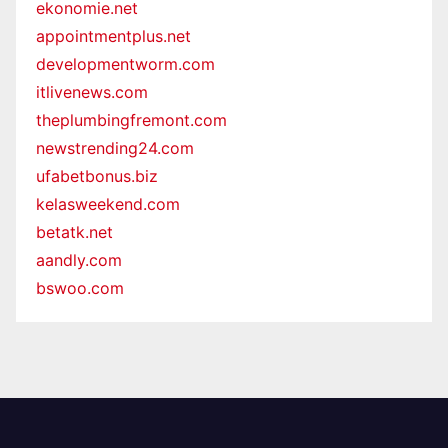
ekonomie.net
appointmentplus.net
developmentworm.com
itlivenews.com
theplumbingfremont.com
newstrending24.com
ufabetbonus.biz
kelasweekend.com
betatk.net
aandly.com
bswoo.com