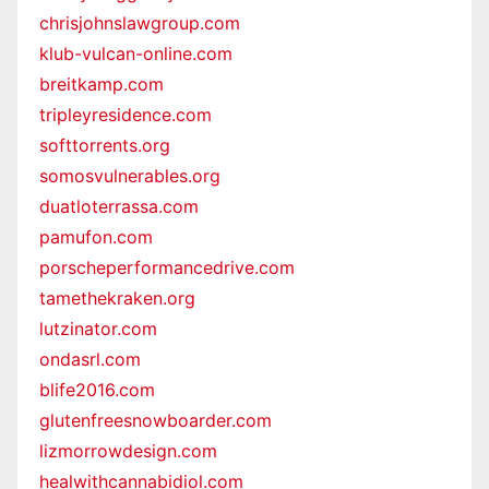
chrisjohnslawgroup.com
klub-vulcan-online.com
breitkamp.com
tripleyresidence.com
softtorrents.org
somosvulnerables.org
duatloterrassa.com
pamufon.com
porscheperformancedrive.com
tamethekraken.org
lutzinator.com
ondasrl.com
blife2016.com
glutenfreesnowboarder.com
lizmorrowdesign.com
healwithcannabidiol.com