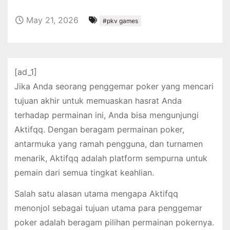
May 21, 2026
#pkv games
[ad_1]
Jika Anda seorang penggemar poker yang mencari
tujuan akhir untuk memuaskan hasrat Anda
terhadap permainan ini, Anda bisa mengunjungi
Aktifqq. Dengan beragam permainan poker,
antarmuka yang ramah pengguna, dan turnamen
menarik, Aktifqq adalah platform sempurna untuk
pemain dari semua tingkat keahlian.
Salah satu alasan utama mengapa Aktifqq
menonjol sebagai tujuan utama para penggemar
poker adalah beragam pilihan permainan pokernya.