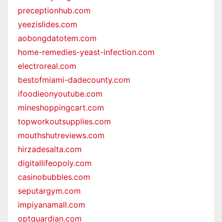
preceptionhub.com
yeezislides.com
aobongdatotem.com
home-remedies-yeast-infection.com
electroreal.com
bestofmiami-dadecounty.com
ifoodieonyoutube.com
mineshoppingcart.com
topworkoutsupplies.com
mouthshutreviews.com
hirzadesalta.com
digitallifeopoly.com
casinobubbles.com
seputargym.com
impiyanamall.com
optguardian.com