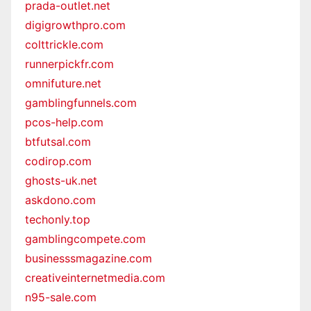
prada-outlet.net
digigrowthpro.com
colttrickle.com
runnerpickfr.com
omnifuture.net
gamblingfunnels.com
pcos-help.com
btfutsal.com
codirop.com
ghosts-uk.net
askdono.com
techonly.top
gamblingcompete.com
businesssmagazine.com
creativeinternetmedia.com
n95-sale.com