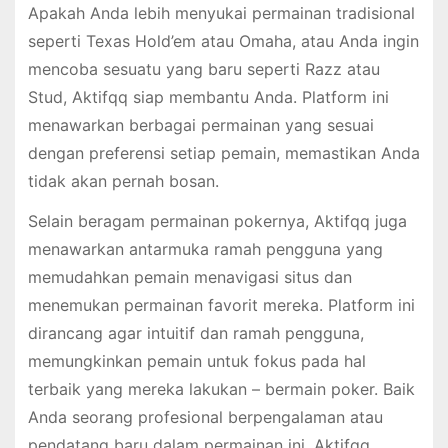
Apakah Anda lebih menyukai permainan tradisional
seperti Texas Hold’em atau Omaha, atau Anda ingin
mencoba sesuatu yang baru seperti Razz atau
Stud, Aktifqq siap membantu Anda. Platform ini
menawarkan berbagai permainan yang sesuai
dengan preferensi setiap pemain, memastikan Anda
tidak akan pernah bosan.
Selain beragam permainan pokernya, Aktifqq juga
menawarkan antarmuka ramah pengguna yang
memudahkan pemain menavigasi situs dan
menemukan permainan favorit mereka. Platform ini
dirancang agar intuitif dan ramah pengguna,
memungkinkan pemain untuk fokus pada hal
terbaik yang mereka lakukan – bermain poker. Baik
Anda seorang profesional berpengalaman atau
pendatang baru dalam permainan ini, Aktifqq