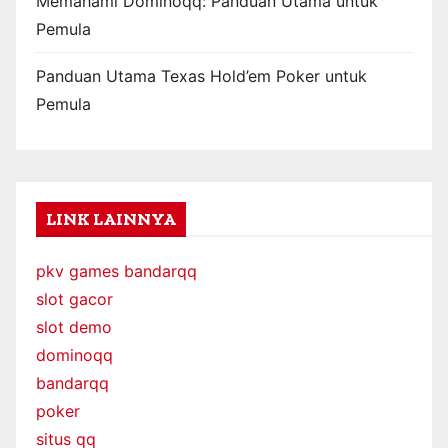
Memahami Dominoqq: Panduan Utama untuk
Pemula
Panduan Utama Texas Hold’em Poker untuk
Pemula
LINK LAINNYA
pkv games bandarqq
slot gacor
slot demo
dominoqq
bandarqq
poker
situs qq