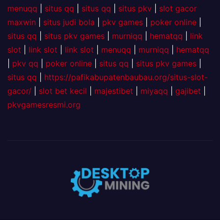
menuqq
|
situs qq
|
situs qq
|
situs pkv
|
slot gacor
maxwin
|
situs judi bola
|
pkv games
|
poker online
|
situs qq
|
situs pkv games
|
murniqq
|
hematqq
|
link
slot
|
link slot
|
link slot
|
menuqq
|
murniqq
|
hematqq
|
pkv qq
|
poker online
|
situs qq
|
situs pkv games
|
situs qq
|
https://pafikabupatenbaubau.org/situs-slot-
gacor/
|
slot bet kecil
|
majestibet
|
miyaqq
|
gajibet
|
pkvgamesresmi.org