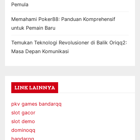
Pemula
Memahami Poker88: Panduan Komprehensif
untuk Pemain Baru
Temukan Teknologi Revolusioner di Balik Oriqq2:
Masa Depan Komunikasi
LINK LAINNYA
pkv games bandarqq
slot gacor
slot demo
dominoqq
bandarqq