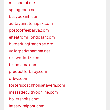
meshpoint.me
spongebob.net
busyboxintl.com
auttayanratchapak.com
postcoffeebarva.com
elteatromilliondollar.com
burgerkingfranchise.org
vallarpadathamma.net
realworldsize.com
teknolama.com
productforbaby.com
orb-z.com
fosterscoachhousetavern.com
mesasdecultivoonline.com
boilersnbits.com
latestviralpost.com