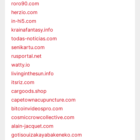
roro90.com
herzio.com
in-hi5.com
krainafantasy.info
todas-noticias.com
senikartu.com
rusportal.net
watty.io
livinginthesun.info
itsriz.com
cargoods.shop
capetownacupuncture.com
bitcoinvideospro.com
cosmiccrowcollective.com
alain-jacquet.com
gotisouizakayabakeneko.com