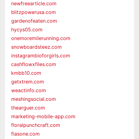
newfreearticle.com
blitzpowerusa.com
gardenofeaten.com
hycys05.com
onemoremilerunning.com
snowboardsteez.com
instagrambioforgirls.com
cashflowxfiles.com
kmbb10.com
getxtrem.com
weactinfo.com
meshingsocial.com
thearguer.com
marketing-mobile-app.com
floralpunchcraft.com
fiasone.com