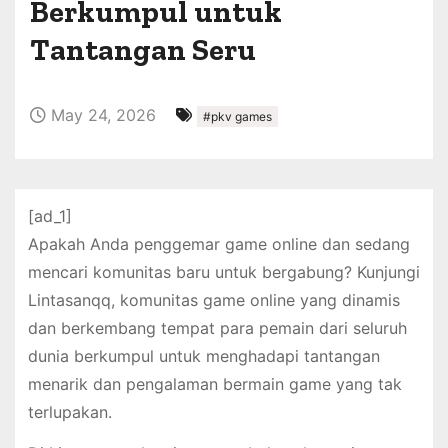
Berkumpul untuk
Tantangan Seru
May 24, 2026
#pkv games
[ad_1]
Apakah Anda penggemar game online dan sedang
mencari komunitas baru untuk bergabung? Kunjungi
Lintasanqq, komunitas game online yang dinamis
dan berkembang tempat para pemain dari seluruh
dunia berkumpul untuk menghadapi tantangan
menarik dan pengalaman bermain game yang tak
terlupakan.