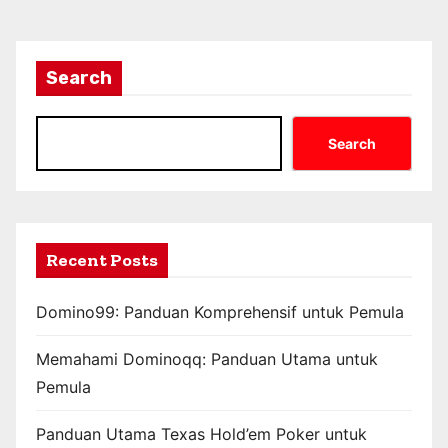
Search
Search
Recent Posts
Domino99: Panduan Komprehensif untuk Pemula
Memahami Dominoqq: Panduan Utama untuk
Pemula
Panduan Utama Texas Hold’em Poker untuk