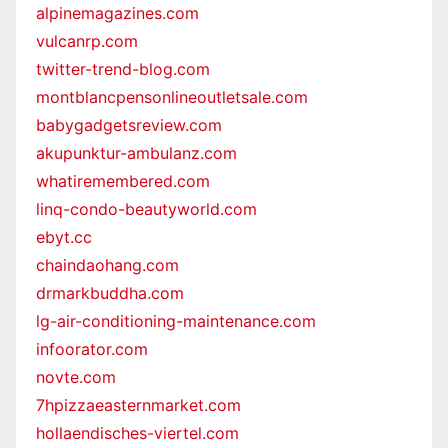
alpinemagazines.com
vulcanrp.com
twitter-trend-blog.com
montblancpensonlineoutletsale.com
babygadgetsreview.com
akupunktur-ambulanz.com
whatiremembered.com
linq-condo-beautyworld.com
ebyt.cc
chaindaohang.com
drmarkbuddha.com
lg-air-conditioning-maintenance.com
infoorator.com
novte.com
7hpizzaeasternmarket.com
hollaendisches-viertel.com