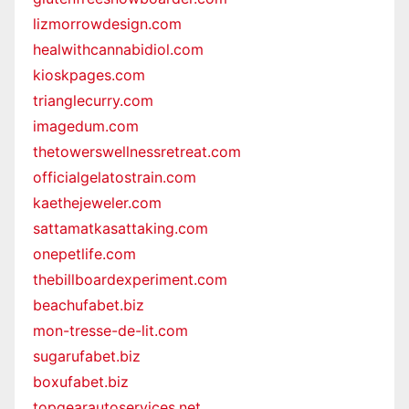
lizmorrowdesign.com
healwithcannabidiol.com
kioskpages.com
trianglecurry.com
imagedum.com
thetowerswellnessretreat.com
officialgelatostrain.com
kaethejeweler.com
sattamatkasattaking.com
onepetlife.com
thebillboardexperiment.com
beachufabet.biz
mon-tresse-de-lit.com
sugarufabet.biz
boxufabet.biz
topgearautoservices.net