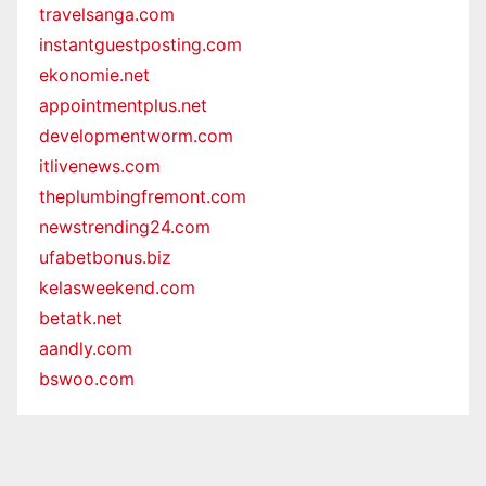
travelsanga.com
instantguestposting.com
ekonomie.net
appointmentplus.net
developmentworm.com
itlivenews.com
theplumbingfremont.com
newstrending24.com
ufabetbonus.biz
kelasweekend.com
betatk.net
aandly.com
bswoo.com