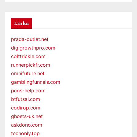
Links
prada-outlet.net
digigrowthpro.com
colttrickle.com
runnerpickfr.com
omnifuture.net
gamblingfunnels.com
pcos-help.com
btfutsal.com
codirop.com
ghosts-uk.net
askdono.com
techonly.top