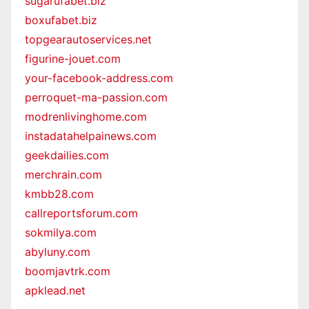
sugarufabet.biz
boxufabet.biz
topgearautoservices.net
figurine-jouet.com
your-facebook-address.com
perroquet-ma-passion.com
modrenlivinghome.com
instadatahelpainews.com
geekdailies.com
merchrain.com
kmbb28.com
callreportsforum.com
sokmilya.com
abyluny.com
boomjavtrk.com
apklead.net