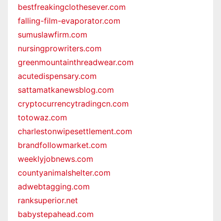
bestfreakingclothesever.com
falling-film-evaporator.com
sumuslawfirm.com
nursingprowriters.com
greenmountainthreadwear.com
acutedispensary.com
sattamatkanewsblog.com
cryptocurrencytradingcn.com
totowaz.com
charlestonwipesettlement.com
brandfollowmarket.com
weeklyjobnews.com
countyanimalshelter.com
adwebtagging.com
ranksuperior.net
babystepahead.com