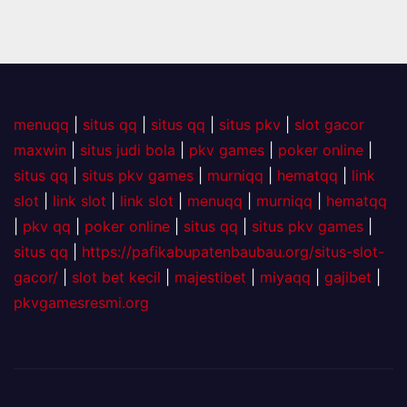
menuqq
|
situs qq
|
situs qq
|
situs pkv
|
slot gacor
maxwin
|
situs judi bola
|
pkv games
|
poker online
|
situs qq
|
situs pkv games
|
murniqq
|
hematqq
|
link
slot
|
link slot
|
link slot
|
menuqq
|
murniqq
|
hematqq
|
pkv qq
|
poker online
|
situs qq
|
situs pkv games
|
situs qq
|
https://pafikabupatenbaubau.org/situs-slot-
gacor/
|
slot bet kecil
|
majestibet
|
miyaqq
|
gajibet
|
pkvgamesresmi.org