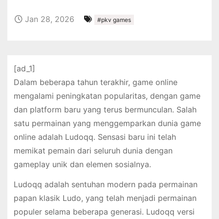
Jan 28, 2026
#pkv games
[ad_1]
Dalam beberapa tahun terakhir, game online
mengalami peningkatan popularitas, dengan game
dan platform baru yang terus bermunculan. Salah
satu permainan yang menggemparkan dunia game
online adalah Ludoqq. Sensasi baru ini telah
memikat pemain dari seluruh dunia dengan
gameplay unik dan elemen sosialnya.
Ludoqq adalah sentuhan modern pada permainan
papan klasik Ludo, yang telah menjadi permainan
populer selama beberapa generasi. Ludoqq versi