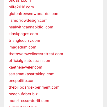
ondasrl.com
blife2016.com
glutenfreesnowboarder.com
lizmorrowdesign.com
healwithcannabidiol.com
kioskpages.com
trianglecurry.com
imagedum.com
thetowerswellnessretreat.com
officialgelatostrain.com
kaethejeweler.com
sattamatkasattaking.com
onepetlife.com
thebillboardexperiment.com
beachufabet.biz
mon-tresse-de-lit.com