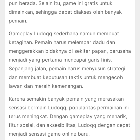
pun berada. Selain itu, game ini gratis untuk
dimainkan, sehingga dapat diakses oleh banyak
pemain.
Gameplay Ludoqq sederhana namun membuat
ketagihan. Pemain harus melempar dadu dan
menggerakkan bidaknya di sekitar papan, berusaha
menjadi yang pertama mencapai garis finis.
Sepanjang jalan, pemain harus menyusun strategi
dan membuat keputusan taktis untuk mengecoh
lawan dan meraih kemenangan.
Karena semakin banyak pemain yang merasakan
sensasi bermain Ludoqq, popularitas permainan ini
terus meningkat. Dengan gameplay yang menarik,
fitur sosial, dan aksesibilitas, Ludoqq dengan cepat
menjadi sensasi game online baru.