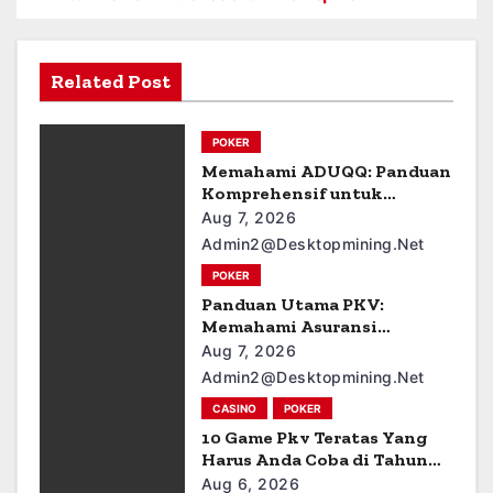
o
s
Related Post
t
n
POKER
Memahami ADUQQ: Panduan
a
Komprehensif untuk
Pemilik Rumah
Aug 7, 2026
v
Admin2@desktopmining.net
i
POKER
Panduan Utama PKV:
g
Memahami Asuransi
Kesehatan Swasta di Jerman
Aug 7, 2026
a
Admin2@desktopmining.net
t
CASINO
POKER
10 Game Pkv Teratas Yang
i
Harus Anda Coba di Tahun
2023
Aug 6, 2026