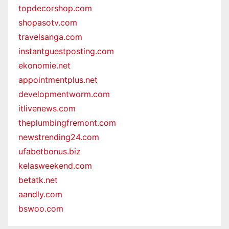
topdecorshop.com
shopasotv.com
travelsanga.com
instantguestposting.com
ekonomie.net
appointmentplus.net
developmentworm.com
itlivenews.com
theplumbingfremont.com
newstrending24.com
ufabetbonus.biz
kelasweekend.com
betatk.net
aandly.com
bswoo.com