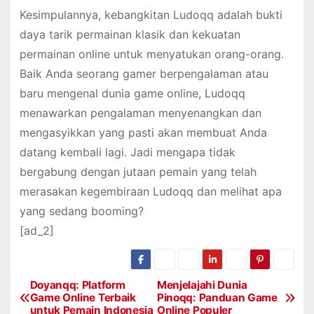
Kesimpulannya, kebangkitan Ludoqq adalah bukti
daya tarik permainan klasik dan kekuatan
permainan online untuk menyatukan orang-orang.
Baik Anda seorang gamer berpengalaman atau
baru mengenal dunia game online, Ludoqq
menawarkan pengalaman menyenangkan dan
mengasyikkan yang pasti akan membuat Anda
datang kembali lagi. Jadi mengapa tidak
bergabung dengan jutaan pemain yang telah
merasakan kegembiraan Ludoqq dan melihat apa
yang sedang booming?
[ad_2]
Doyanqq: Platform
Menjelajahi Dunia
P
Game Online Terbaik
Pinoqq: Panduan Game
untuk Pemain Indonesia
Online Populer