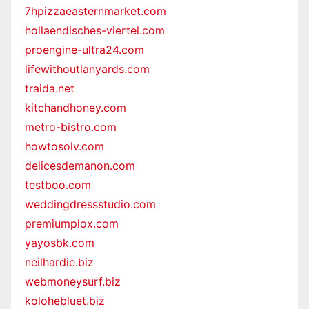
7hpizzaeasternmarket.com
hollaendisches-viertel.com
proengine-ultra24.com
lifewithoutlanyards.com
traida.net
kitchandhoney.com
metro-bistro.com
howtosolv.com
delicesdemanon.com
testboo.com
weddingdressstudio.com
premiumplox.com
yayosbk.com
neilhardie.biz
webmoneysurf.biz
kolohebluet.biz