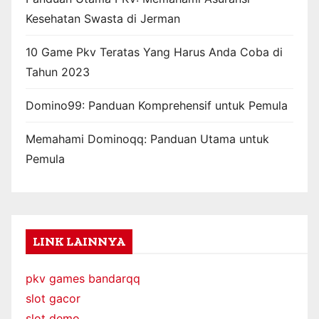
Kesehatan Swasta di Jerman
10 Game Pkv Teratas Yang Harus Anda Coba di
Tahun 2023
Domino99: Panduan Komprehensif untuk Pemula
Memahami Dominoqq: Panduan Utama untuk
Pemula
LINK LAINNYA
pkv games bandarqq
slot gacor
slot demo